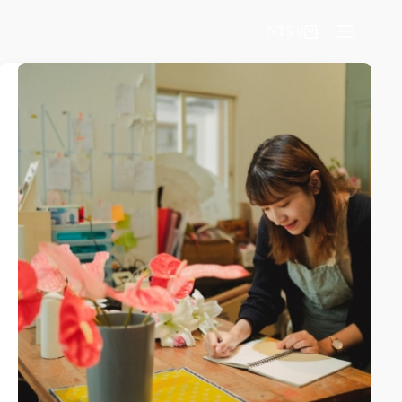
NT$
0