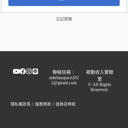
t
e
r
n
忘記密碼
a
t
i
v
e
:
聯絡信箱：
被動收入實驗
sabrinaspace202
室
2@gmail.com
© All Rights
Reserved.
隱私權政策
//
服務條款
//
退換貨條款