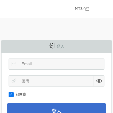
NT$
0
登入
記住我
A
登入
l